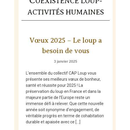
C
OEXISTENCE LOUP-
Skip
to
ACTIVITÉS HUMAINES
content
Vœux 2025 – Le loup a
besoin de vous
3 janvier 2025
L’ensemble du collectif CAP Loup vous
présente ses meilleurs vœux de bonheur,
santé et réussite pour 2025 ! La
préservation du loup en France et dans la
majeure partie de l’Europe reste un
immense défi à relever. Que cette nouvelle
année soit synonyme d’engagement, de
véritable progrès en terme de cohabitation
durable et apaisée avec ce […]