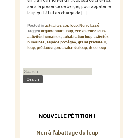
en train de monter un troupeau de chèvres,
sans la présence de berger, pour appâter le
loup qu’il était en charge de […]
Posted in
actualités cap loup
,
Non classé
Tagged
argumentaire loup
,
coexistence loup-
activités humaines
,
cohabitation loup-activités
humaines
,
espèce protégée
,
grand prédateur
,
loup
,
prédateur
,
protection du loup
,
tir de loup
Search
for:
NOUVELLE PÉTITION !
Non à l'abattage du loup