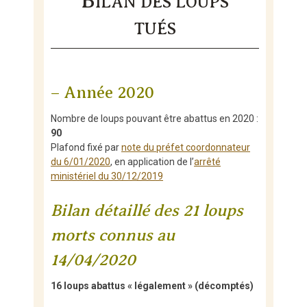
B
ILAN DES LOUPS
Skip
to
TUÉS
content
– Année 2020
Nombre de loups pouvant être abattus en 2020 :
90
Plafond fixé par
note du préfet coordonnateur
du 6/01/2020
, en application de l’
arrêté
ministériel du 30/12/2019
Bilan détaillé des 21 loups
morts connus au
14/04/2020
16 loups abattus « légalement » (décomptés)