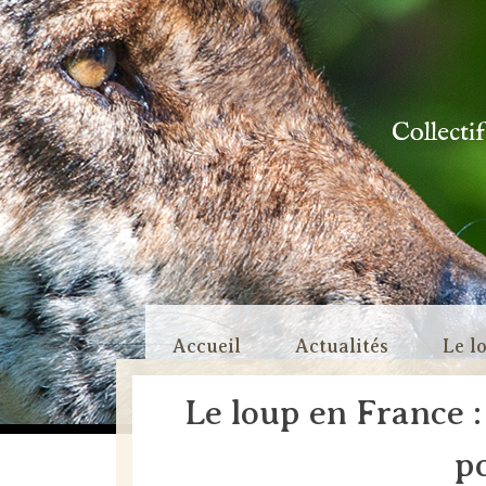
Collecti
Skip
Accueil
Actualités
Le l
to
content
Le loup en France :
po