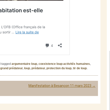
 tagged
argumentaire loup
,
coexistence loup-activités humaines
,
,
grand prédateur
,
loup
,
prédateur
,
protection du loup
,
tir de loup
.
Manifestation à Besançon 11 mars 2023
→