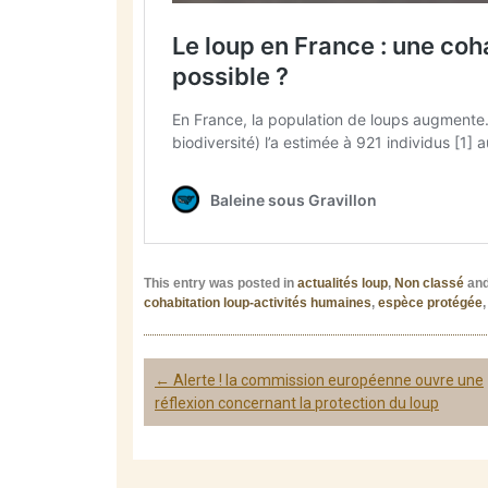
This entry was posted in
actualités loup
,
Non classé
and
cohabitation loup-activités humaines
,
espèce protégée
Post
←
Alerte ! la commission européenne ouvre une
navigation
réflexion concernant la protection du loup