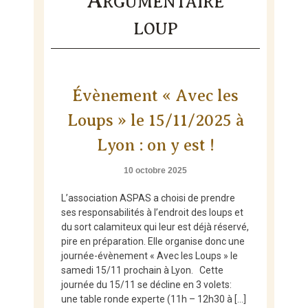
A
RGUMENTAIRE
Skip
to
LOUP
content
Évènement « Avec les
Loups » le 15/11/2025 à
Lyon : on y est !
10 octobre 2025
L’association ASPAS a choisi de prendre
ses responsabilités à l’endroit des loups et
du sort calamiteux qui leur est déjà réservé,
pire en préparation. Elle organise donc une
journée-évènement « Avec les Loups » le
samedi 15/11 prochain à Lyon. Cette
journée du 15/11 se décline en 3 volets:
une table ronde experte (11h – 12h30 à […]