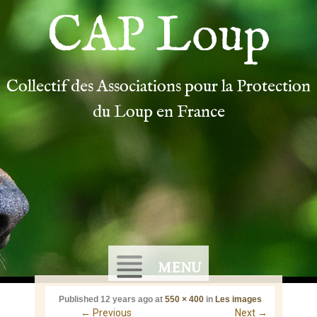
CAP Loup
Collectif des Associations pour la Protection
du Loup en France
MENU
Published
12 years ago
at
550 × 400
in
Les images
←
Previous
Next
→