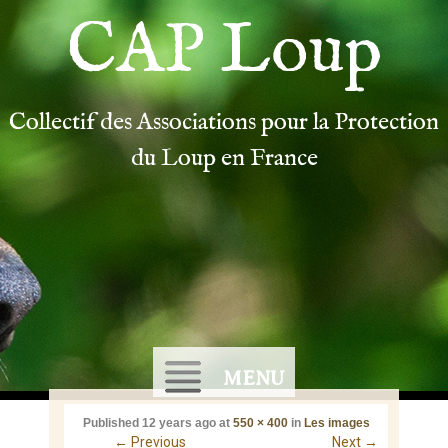
CAP Loup
Collectif des Associations pour la Protection
du Loup en France
MENU
Published
12 years ago
at
550 × 400
in
Les images
←
Previous
Next
→