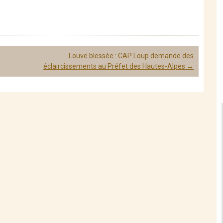
Louve blessée : CAP Loup demande des
éclaircissements au Préfet des Hautes-Alpes
→