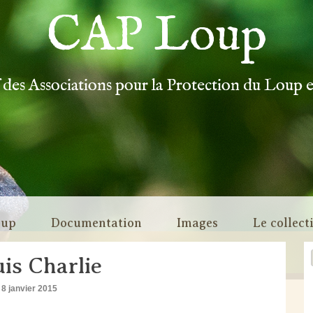
CAP Loup
f des Associations pour la Protection du Loup 
oup
Documentation
Images
Le collect
uis Charlie
8 janvier 2015