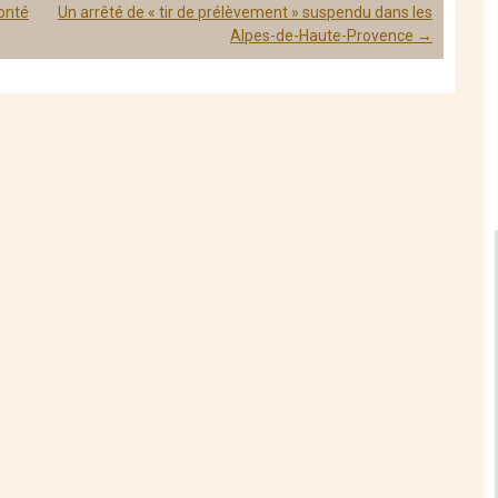
lonté
Un arrêté de « tir de prélèvement » suspendu dans les
Alpes-de-Haute-Provence
→