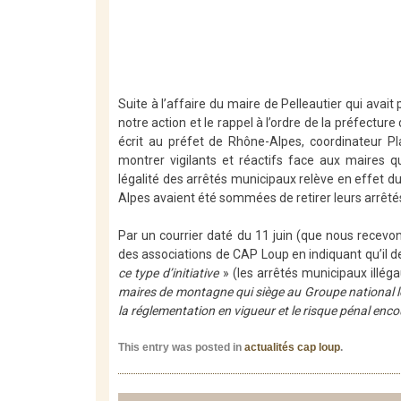
Suite à l’affaire du maire de Pelleautier qui avait p
notre action et le rappel à l’ordre de la préfectur
écrit au préfet de Rhône-Alpes, coordinateur Pla
montrer vigilants et réactifs face aux maires qui
légalité des arrêtés municipaux relève en effet 
Alpes avaient été sommées de retirer leurs arrêtés
Par un courrier daté du 11 juin (que nous recevons
des associations de CAP Loup en indiquant qu’il
ce type d’initiative
» (les arrêtés municipaux illéga
maires de montagne qui siège au Groupe national lo
la réglementation en vigueur et le risque pénal enc
This entry was posted in
actualités cap loup
.