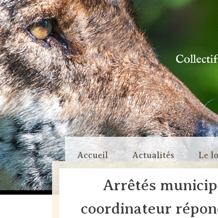
Collecti
Skip
Accueil
Actualités
Le l
to
content
Arrêtés municipa
coordinateur répond