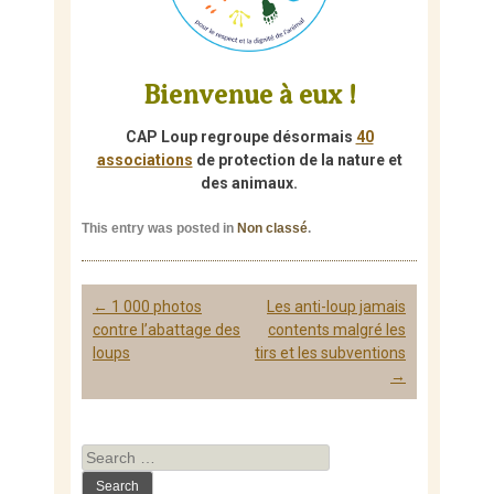
Bienvenue à eux !
CAP Loup regroupe désormais
40
associations
de protection de la nature et
des animaux.
This entry was posted in
Non classé
.
Post
←
1 000 photos
Les anti-loup jamais
navigation
contre l’abattage des
contents malgré les
loups
tirs et les subventions
→
Search
for: