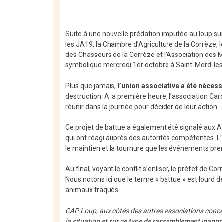
Suite à une nouvelle prédation imputée au loup s
les JA19, la Chambre d’Agriculture de la Corrèze,
des Chasseurs de la Corrèze et l’Association des M
symbolique mercredi 1er octobre à Saint-Merd-les
Plus que jamais,
l’union associative a été nécess
destruction. A la première heure, l’association Ca
réunir dans la journée pour décider de leur action.
Ce projet de battue a également été signalé aux A
qui ont réagi auprès des autorités compétentes. L
le maintien et la tournure que les événements pr
Au final, voyant le conflit s’enliser, le préfet de Co
Nous notons ici que le terme « battue » est lourd d
animaux traqués.
CAP Loup, aux côtés des autres associations concerné
la situation et sur ce type de rassemblement inappr