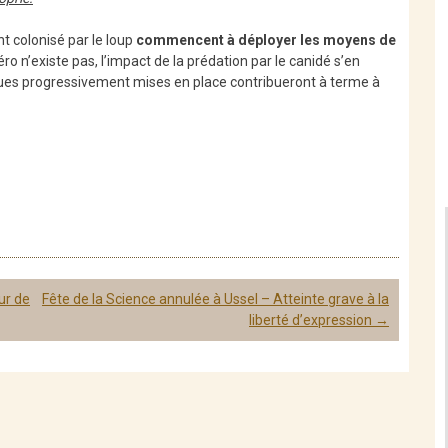
 colonisé par le loup
commencent à déployer les moyens de
éro n’existe pas, l’impact de la prédation par le canidé s’en
iques progressivement mises en place contribueront à terme à
ur de
Fête de la Science annulée à Ussel – Atteinte grave à la
liberté d’expression
→