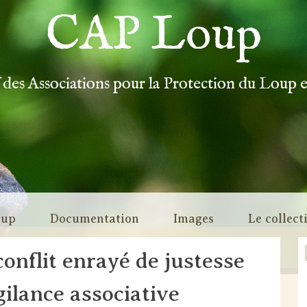
CAP Loup
f des Associations pour la Protection du Loup 
oup
Documentation
Images
Le collect
onflit enrayé de justesse
igilance associative