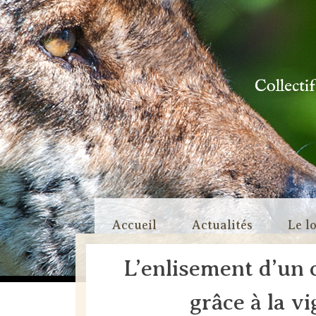
Collecti
Skip
Accueil
Actualités
Le l
to
content
L’enlisement d’un c
grâce à la v