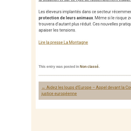
Les éleveurs implantés dans ce secteur récemment
protection de leurs animaux
. Même si le risque z
trouvera d’autant plus réduit. Ces nouvelles prat
apaiser les tensions.
Lire la presse La Montagne
This entry was posted in
Non classé
.
Post
←
Aidez les loups d’Europe – Appel devant la Co
navigation
justice européenne