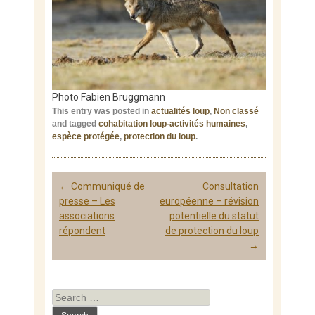
Photo Fabien Bruggmann
This entry was posted in
actualités loup
,
Non classé
and tagged
cohabitation loup-activités humaines
,
espèce protégée
,
protection du loup
.
Post
←
Communiqué de
Consultation
navigation
presse – Les
européenne – révision
associations
potentielle du statut
répondent
de protection du loup
→
Search
for: