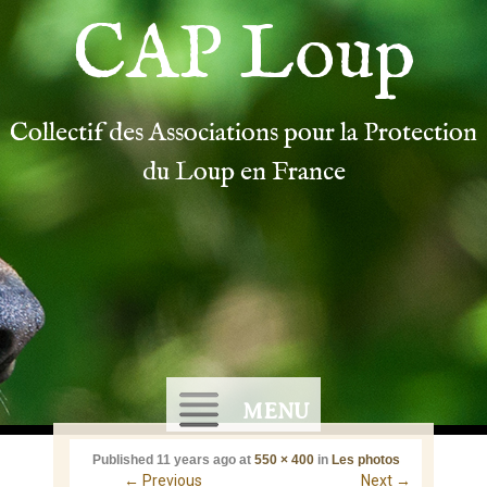
CAP Loup
Collectif des Associations pour la Protection
du Loup en France
MENU
Published
11 years ago
at
550 × 400
in
Les photos
←
Previous
Next
→