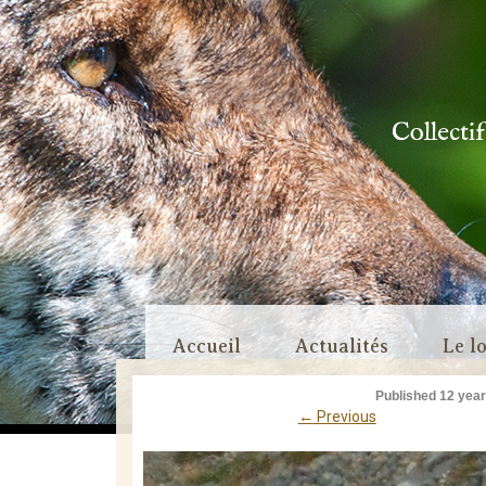
Collecti
Skip
Accueil
Actualités
Le l
to
Published
12 yea
content
←
Previous