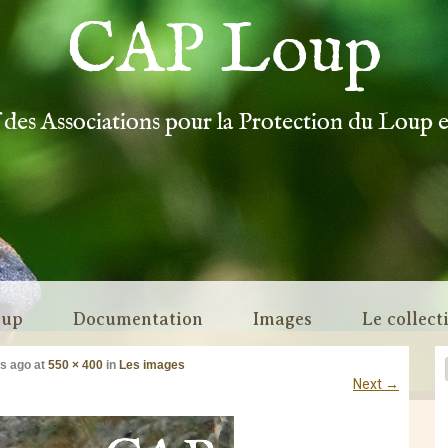
CAP Loup
f des Associations pour la Protection du Loup 
oup
Documentation
Images
Le collect
rs ago
at
550 × 400
in
Les images
Next
→