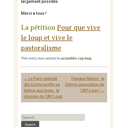
largement possible.
Merci à tous !
La pétition
Pour que vive
le loup et vive le
pastoralisme
This entry was posted in
actualités cap loup
.
Post
←
Le Parc national
Oiseaux Nature : la
navigation
des Ecrins justifie sa
20ème association de
battue aux loups : la
CAP Loup !
→
réponse de CAP Loup
Search
for: