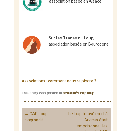
association basée en Alsace
Sur les Traces du Loup
,
association basée en Bourgogne
Associations : comment nous rejoindre ?
This entry was posted in
actualités cap loup
.
Post
←
CAP Loup
Le loup trouvé mort à
navigation
s’agrandit
Arvieux était
empoisonné : les